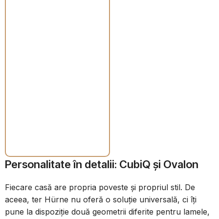
lumina naturală să
treacă, menține
senzația de aerisire, dar
adaugă acea structură
și intimitate de care un
spațiu mare are nevoie.
Este o piesă de mobilier
arhitecturală în sine,
realizată cu finisaje de o
calitate excepțională,
specifice brandului
german ter Hürne.
Personalitate în detalii: CubiQ și Ovalon
Fiecare casă are propria poveste și propriul stil. De
aceea, ter Hürne nu oferă o soluție universală, ci îți
pune la dispoziție două geometrii diferite pentru lamele,