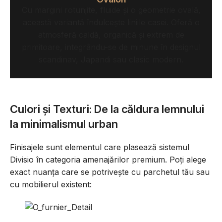
Cu margini rotunjite, fluide și o geometrie ovală,
această variantă îndulcește liniile casei. Oferă o
atmosferă caldă, organică și extrem de
primitoare, integrându-se de minune în designul
scandinav, Japandi sau clasic modern.
Culori și Texturi: De la căldura lemnului
la minimalismul urban
Finisajele sunt elementul care plasează sistemul
Divisio în categoria amenajărilor premium. Poți alege
exact nuanța care se potrivește cu parchetul tău sau
cu mobilierul existent: