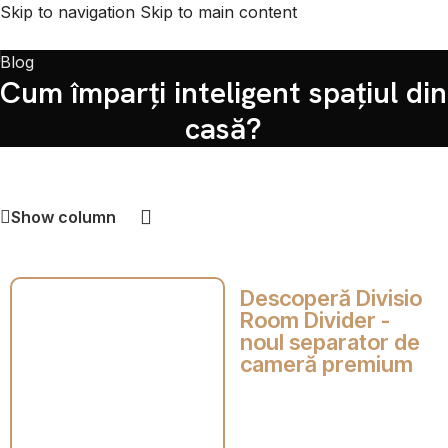
Skip to navigation
Skip to main content
Blog
Cum împarți inteligent spațiul din
casă?
Show column
Descoperă Divisio
Room Divider -
noul separator de
cameră premium
În designul interior
modern, conceptul de
„open space” (spațiu