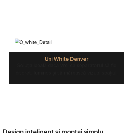
Uni White Denver
Soluția ideală dacă vrei ca separatorul să fie
discret, luminos și să mărească vizual spațiul.
Design inteligent și montaj simplu