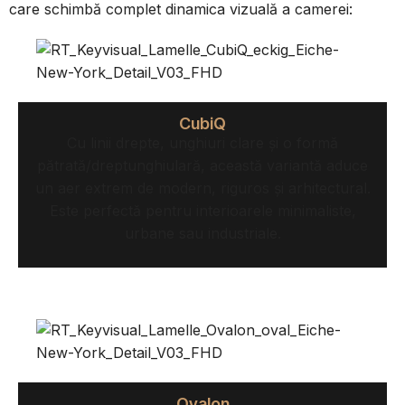
care schimbă complet dinamica vizuală a camerei:
CubiQ
Cu linii drepte, unghiuri clare și o formă
pătrată/dreptunghiulară, această variantă aduce
un aer extrem de modern, riguros și arhitectural.
Este perfectă pentru interioarele minimaliste,
urbane sau industriale.
Ovalon