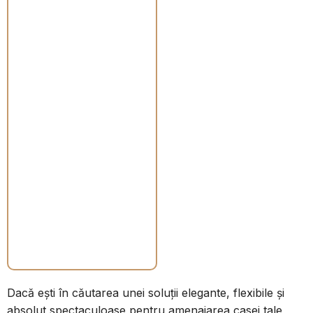
deschis) a cucerit
definitiv locuințele
noastre. Ne place
senzația de libertate,
lumina care inundă
camerele și fluiditatea
mișcării. Totuși, uneori
simțim nevoia de puțină
intimitate, de a delimita
vizual biroul de living
sau zona de dining de
bucătărie, fără a ridica
însă pereți opaci care
să micșoreze vizual
locuința.
Dacă ești în căutarea unei soluții elegante, flexibile și
absolut spectaculoase pentru amenajarea casei tale,