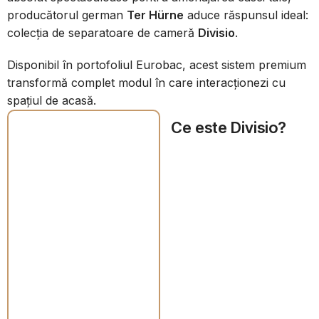
producătorul german
Ter Hürne
aduce răspunsul ideal:
colecția de separatoare de cameră
Divisio
.
Disponibil în portofoliul Eurobac, acest sistem premium
transformă complet modul în care interacționezi cu
spațiul de acasă.
Ce este Divisio?
Este un sistem inovator
de lamele verticale
(șipci), conceput
special pentru a crea
pereți despărțitori semi-
transparenți. Spre
deosebire de un perete
clasic din gips-carton,
sistemul Divisio lasă