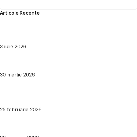
Articole Recente
Cum împarți inteligent spațiul din casă?
3 iulie 2026
Cum alegi ușa de intrare perfectă?
30 martie 2026
DRE Supreme: colecția care redefinește eleganța în
designul ușilor de interior
25 februarie 2026
Pardoseli silențioase: cum să ai o locuință mai confortabilă