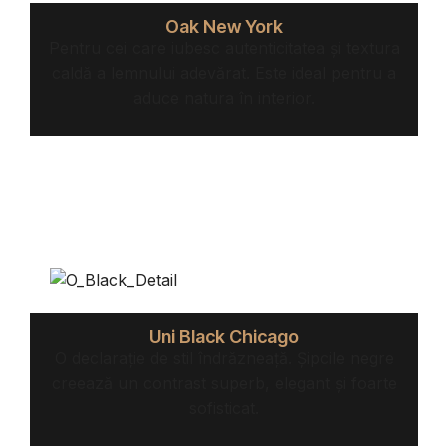
Oak New York
Pentru cei care iubesc autenticitatea și textura
caldă a lemnului adevărat. Este ideal pentru a
aduce natura în interior.
Uni Black Chicago
O declarație de stil îndrăzneață. Șipcile negre
creează un contrast superb, elegant și foarte
sofisticat.