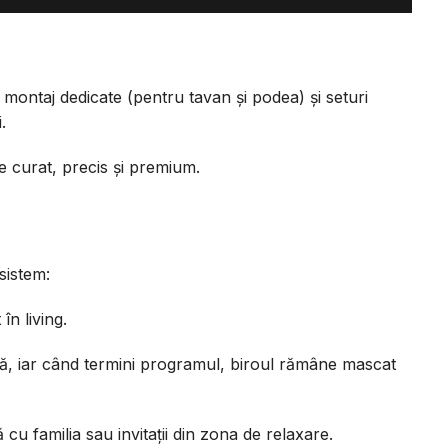
 montaj dedicate (pentru tavan și podea) și seturi
.
te curat, precis și premium.
sistem:
în living.
uală, iar când termini programul, biroul rămâne mascat
u familia sau invitații din zona de relaxare.