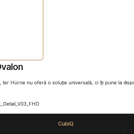
specifice brandului german ter Hürne
 Ovalon
, ter Hürne nu oferă o soluție universală, ci îți pune la dis
CubiQ
dreptunghiulară, această variantă aduce un aer extrem de mo