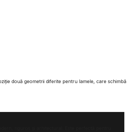
.
poziție două geometrii diferite pentru lamele, care schimbă
dern, riguros și arhitectural. Este perfectă pentru