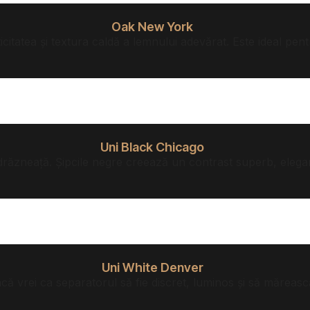
Oak New York
citatea și textura caldă a lemnului adevărat. Este ideal pent
Uni Black Chicago
ndrăzneață. Șipcile negre creează un contrast superb, elegant
Uni White Denver
acă vrei ca separatorul să fie discret, luminos și să mărească