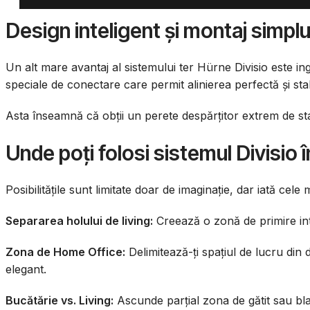
Design inteligent și montaj simpl
Un alt mare avantaj al sistemului ter Hürne Divisio este in
speciale de conectare care permit alinierea perfectă și sta
Asta înseamnă că obții un perete despărțitor extrem de stab
Unde poți folosi sistemul Divisio 
Posibilitățile sunt limitate doar de imaginație, dar iată ce
Separarea holului de living:
Creează o zonă de primire intim
Zona de Home Office:
Delimitează-ți spațiul de lucru din 
elegant.
Bucătărie vs. Living:
Ascunde parțial zona de gătit sau blat