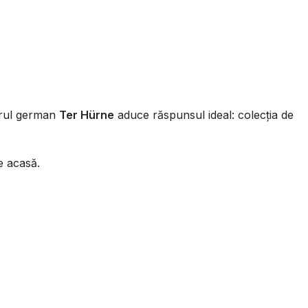
torul german
Ter Hürne
aduce răspunsul ideal: colecția de
e acasă.
icale (șipci), conceput special pentru a crea pereți
deosebire de un perete clasic din gips-carton, sistemul
ă, menține senzația de aerisire, dar adaugă acea structură
re nevoie.
în sine, realizată cu finisaje de o calitate excepțională,