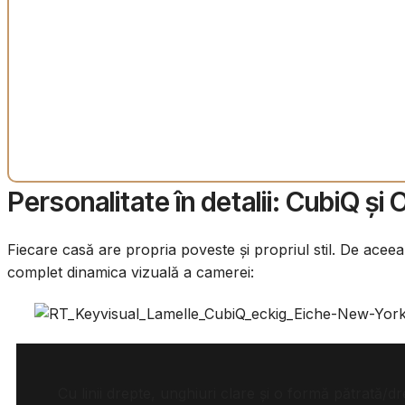
Personalitate în detalii: CubiQ și
Fiecare casă are propria poveste și propriul stil. De aceea
complet dinamica vizuală a camerei:
Cu linii drepte, unghiuri clare și o formă pătrată/