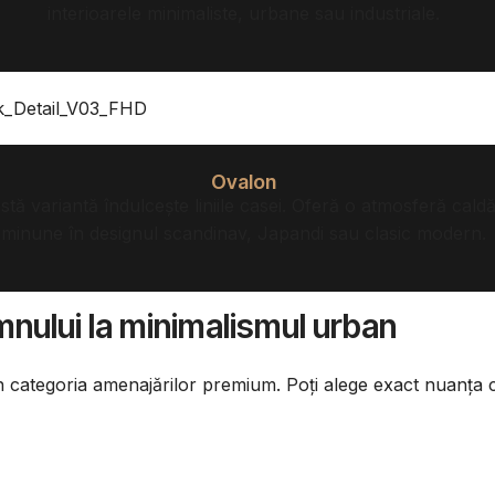
interioarele minimaliste, urbane sau industriale.
Ovalon
astă variantă îndulcește liniile casei. Oferă o atmosferă cal
minune în designul scandinav, Japandi sau clasic modern.
emnului la minimalismul urban
în categoria amenajărilor premium. Poți alege exact nuanța 