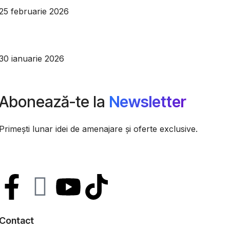
25 februarie 2026
Pardoseli silențioase: cum să ai o locuință mai confortabilă
30 ianuarie 2026
Abonează-te la
Newsletter
Primești lunar idei de amenajare și oferte exclusive.
Contact