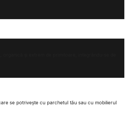
dă, organică și extrem de primitoare, integrându-se de
care se potrivește cu parchetul tău sau cu mobilierul