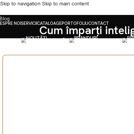
Skip to navigation
Skip to main content
Blog
ESPRE NOI
SERVICII
CATALOAGE
PORTOFOLIU
CONTACT
Cum împarți inteli
NOUTĂȚI
BRANDURI