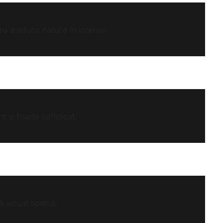
ru a aduce natura în interior.
 și foarte sofisticat.
 vizual spațiul.