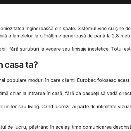
u
geniozitatea inginerească din spate. Sistemul vine cu șine de
bilă a lamelelor la o înălțime generoasă de până la 2,8 metri
il, fără șuruburi la vedere sau finisaje inestetice. Totul es
în casa ta?
le mai populare moduri în care clienții Eurobac folosesc acest 
ă chiar la intrarea în casă, fără ca oaspeții să vadă direct 
dormitor sau living. Când lucrezi, ai parte de intimitate viz
ul de lucru, păstrând în același timp comunicarea deschisă c