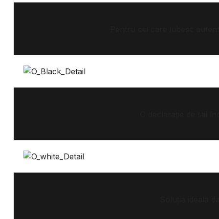
Pentru cei care iubesc autenti
O declarație de stil î
Soluția ideală d