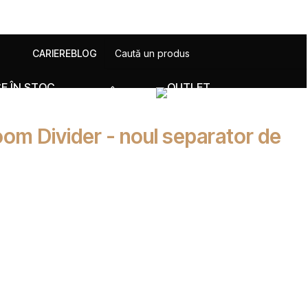
CARIERE
BLOG
PRODUSE ÎN STOC
OUTLET
om Divider - noul separator de
l de „open space” (spațiu deschis) a cucerit definitiv
de libertate, lumina care inundă camerele și fluiditatea
e puțină intimitate, de a delimita vizual biroul de living
 a ridica însă pereți opaci care să micșoreze vizual