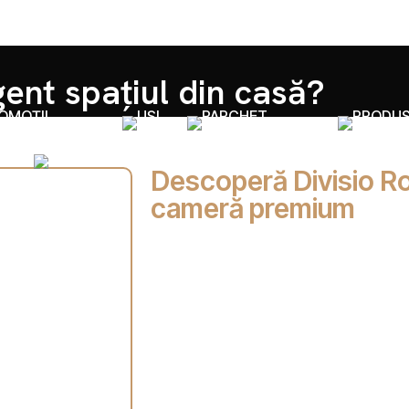
gent spațiul din casă?
PROMOȚII
UȘI
PARCHET
ARHITECȚI / DESIGNERI
Descoperă Divisio Ro
cameră premium
În designul interior modern, conceptu
locuințele noastre. Ne place senzația 
mișcării. Totuși, uneori simțim nevoia d
sau zona de dining de bucătărie, fără
locuința.