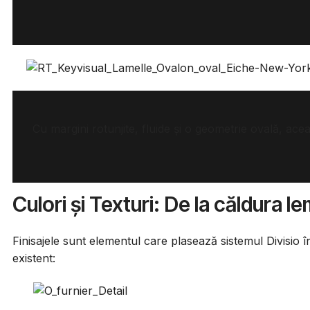
Cu margini rotunjite, fluide și o geometrie ovală, ace
Culori și Texturi: De la căldura l
Finisajele sunt elementul care plasează sistemul Divisio 
existent: