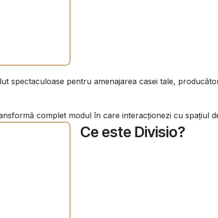
absolut spectaculoase pentru amenajarea casei tale, producă
ransformă complet modul în care interacționezi cu spațiul d
Ce este Divisio?
Este un sistem inovator de lamele vert
despărțitori semi-transparenți. Spre 
Divisio lasă lumina naturală să treac
și intimitate de care un spațiu mare a
Este o piesă de mobilier arhitecturală 